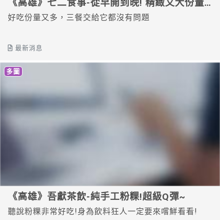
《高雄》七二食事-從早開到晚! 精緻又大份量
的早午餐店
好吃份量又多，三餐交給它都沒有問題
最新消息
多圖
《高雄》吾獻茶飲-純手工粉粿!超級Q彈~
聽說粉粿非常好吃!身為飲料狂人一定要來嚐鮮看看!