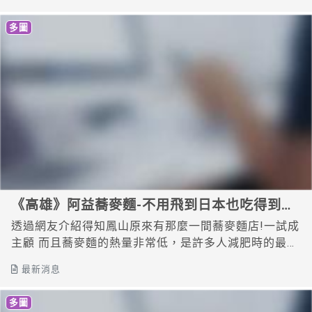
多圖
《高雄》阿益蕎麥麵-不用飛到日本也吃得到，
純手工製作
透過網友介紹得知鳳山原來有那麼一間蕎麥麵店!一試成
主顧 而且蕎麥麵的熱量非常低，是許多人減肥時的最愛
呢~
最新消息
多圖