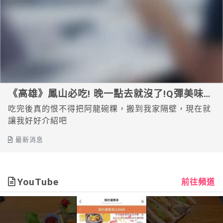
《高雄》鳳山必吃! 晚一點去就沒了!Q彈美味，
入口即化-阿龍碗粿
吃完後真的恨不得把阿龍碗粿，搬到我家隔壁，現在就
讓我好好介紹吧
最新消息
YouTube
前往頻道