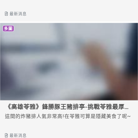
最新消息
多圖
《高雄苓雅》鋒勝豚王豬排亭-挑戰苓雅最厚豬
排!鮮嫩多汁 爆炸厚
這間的炸豬排人氣非常高!在苓雅可算是隱藏美食了呢~
最新消息